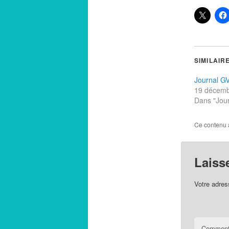
SIMILAIR
Journal G
19 décemb
Dans "Jour
Ce contenu 
Laiss
Votre adres
Comment