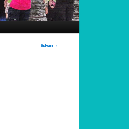
Suivant
→