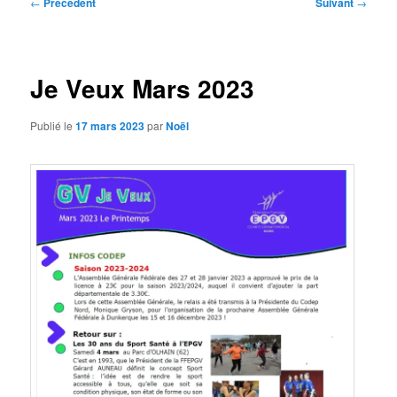
Navigation
←
Précédent
Suivant
→
des
articles
Je Veux Mars 2023
Publié le
17 mars 2023
par
Noël