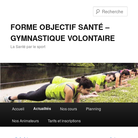
Aller
au
Rech
contenu
principal
FORME OBJECTIF SANTÉ –
GYMNASTIQUE VOLONTAIRE
La Santé par le sport
Menu
Actualités
Accueil
Nos cours
Planning
principal
Nos Animateurs
Tarifs et inscriptions