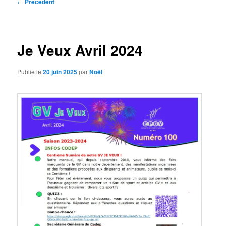
Navigation
←
Précédent
des
articles
Je Veux Avril 2024
Publié le
20 juin 2025
par
Noël