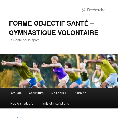
Aller
au
Rech
contenu
principal
FORME OBJECTIF SANTÉ –
GYMNASTIQUE VOLONTAIRE
La Santé par le sport
Menu
Actualités
Accueil
Nos cours
Planning
principal
Nos Animateurs
Tarifs et inscriptions