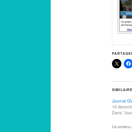
PARTAGER
SIMILAIR
Journal G
19 décemb
Dans "Jour
Ce contenu 