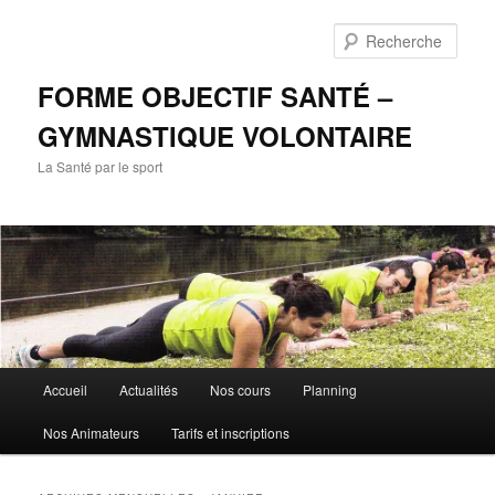
Aller
Aller
au
au
Rech
contenu
contenu
principal
secondaire
FORME OBJECTIF SANTÉ –
GYMNASTIQUE VOLONTAIRE
La Santé par le sport
Menu
Accueil
Actualités
Nos cours
Planning
principal
Nos Animateurs
Tarifs et inscriptions