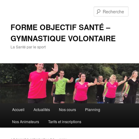
Aller
Aller
au
au
Rech
contenu
contenu
principal
secondaire
FORME OBJECTIF SANTÉ –
GYMNASTIQUE VOLONTAIRE
La Santé par le sport
Menu
Accueil
Actualités
Nos cours
Planning
principal
Nos Animateurs
Tarifs et inscriptions